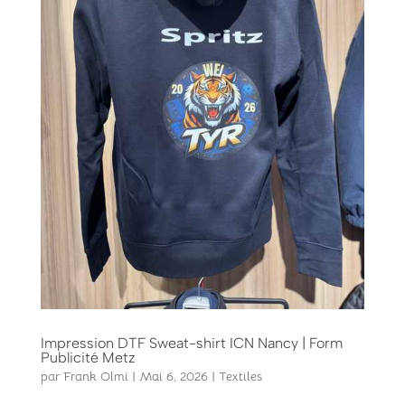
Impression DTF Sweat-shirt ICN Nancy | Form
Publicité Metz
par
Frank Olmi
|
Mai 6, 2026
|
Textiles