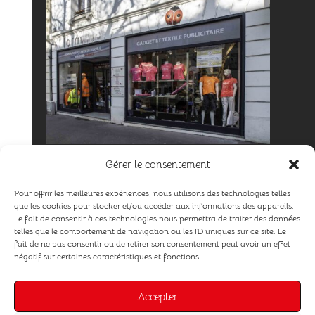
Gérer le consentement
Adresse
49 Avenue de Nancy 57000 METZ
Pour offrir les meilleures expériences, nous utilisons des technologies telles
que les cookies pour stocker et/ou accéder aux informations des appareils.
Le fait de consentir à ces technologies nous permettra de traiter des données
Email
telles que le comportement de navigation ou les ID uniques sur ce site. Le
fait de ne pas consentir ou de retirer son consentement peut avoir un effet
f.olmi@form-publicite.com
négatif sur certaines caractéristiques et fonctions.
Téléphone
Accepter
+33 3 87 21 12 62