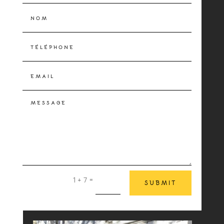
=
1 + 7
SUBMIT