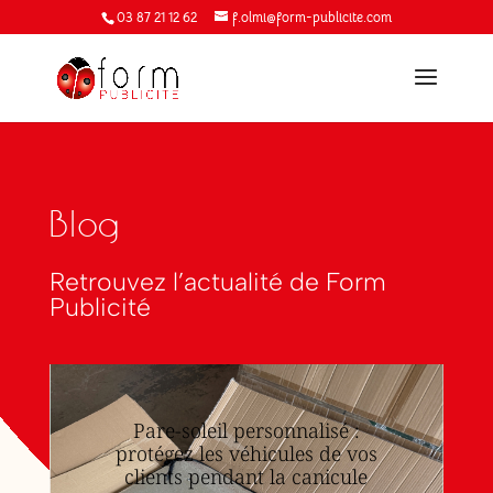
03 87 21 12 62
f.olmi@form-publicite.com
Blog
Retrouvez l’actualité de Form
Publicité
Pare-soleil personnalisé :
protégez les véhicules de vos
clients pendant la canicule