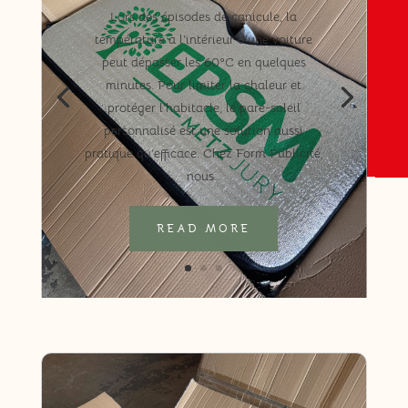
Lors des épisodes de canicule, la
température à l’intérieur d’une voiture
peut dépasser les 60°C en quelques
minutes. Pour limiter la chaleur et
protéger l’habitacle, le pare-soleil
personnalisé est une solution aussi
pratique qu’efficace. Chez Form Publicité,
nous…
READ MORE